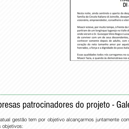
uma homenagem póstuma
, conduzida em italiano
oletti, foi repleta de
pecialmente quando o
ou a partida da Itália e
s italianos em solo
resas patrocinadores do projeto - Galer
a atual gestão tem por objetivo alcançarmos juntamente c
 objetivos: