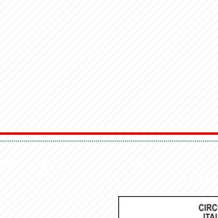
ville
organizou uma
Abaixo link da home
uário Sagrado Coração
na Missa
Nacional do Imigrante
ncia da instituição e os
taliana para o Brasil.