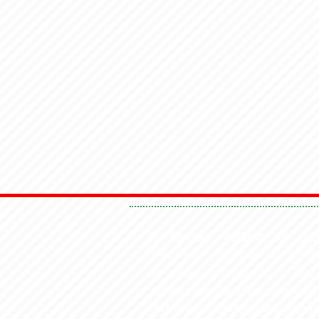
O
Circolo Italiano di Join
cerimônia especial no Sant
de Jesus, marcando o Dia 
Italiano, os 29 anos de existê
150 anos desde a imigração i