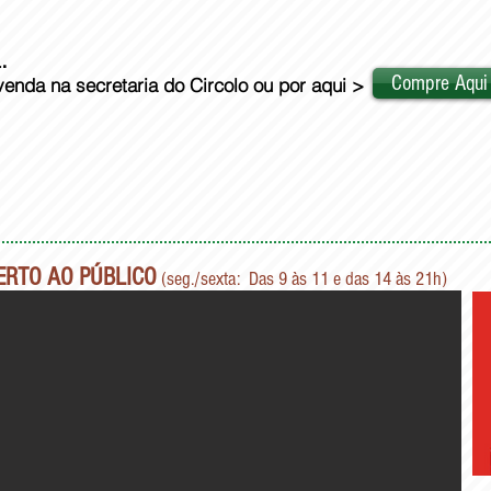
.
Compre Aqui
 na
secretaria do Circolo ou por aqui >
ERTO AO PÚBLICO
(seg./sexta: Das 9 às 11
e das 14 às 21h)