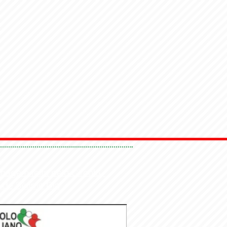
nagem feita pelo Circolo,
 de Sétimo Dia