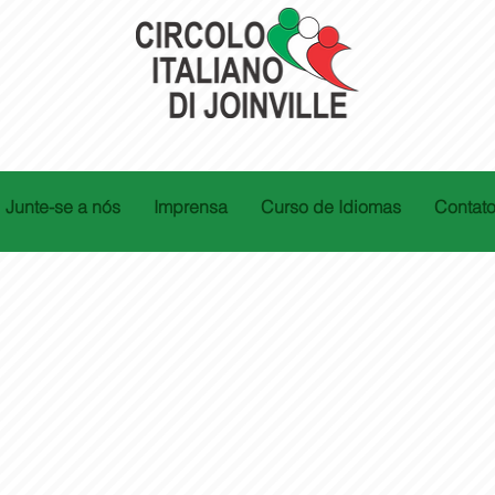
Junte-se a nós
Imprensa
Curso de Idiomas
Contat