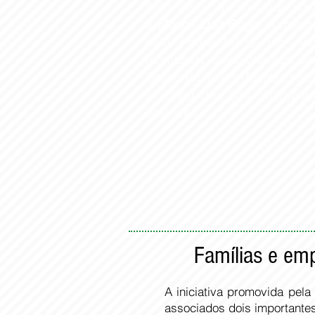
Além disso, foi realizada 
a
Moacir Luiz Bogo
. A missa
pelo Padre Mário Tito Angi
momentos emocionantes, es
Grupo de Teatro Testitza recri
a chegada dos imigrante
brasileiro.
Famílias e emp
A iniciativa promovida pel
associados dois importantes