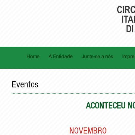
Home
A Entidade
Junte-se a nós
Impre
Eventos
ACONTECEU NO
NOVEMBRO