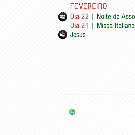
FEVEREIRO
Dia 22
| Noite do Asso
Dia 21
| Missa Italiana
Jesus
Rua Professora Senhorinha Soares, 6
(47) 9 9764-0806
| Esco
E-mail: circolo
Atendimento presencial em horário c